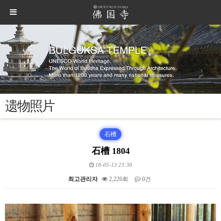
遗物照片
石槽
石槽 1804
18-05-13 23:30
최고관리자
2,226회
0건
본문