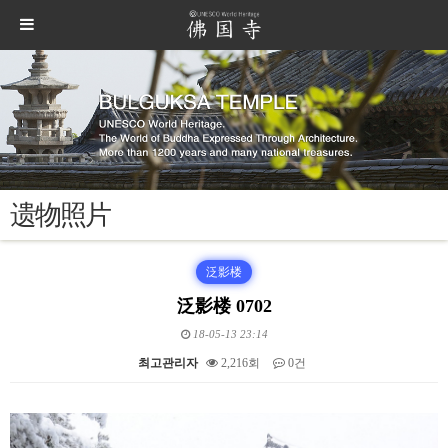
遗物照片
泛影楼
泛影楼 0702
18-05-13 23:14
최고관리자
2,216회
0건
본문