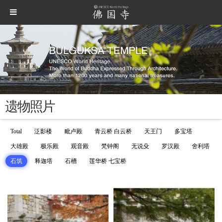
遗物照片
Total
泛影楼
毗卢殿
青云桥 白云桥
天王门
多宝塔
大雄殿
极乐殿
观音殿
梵钟阁
无说殳
罗汉殿
舍利塔
石筑
释迦塔
石槽
莲华桥 七宝桥